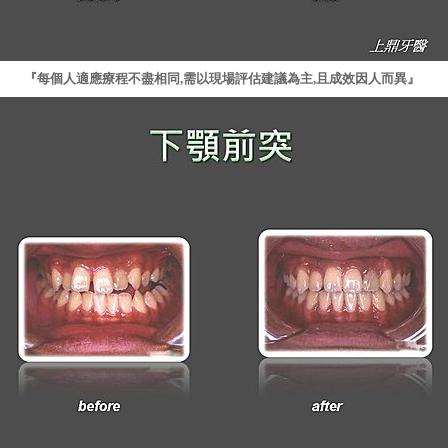
『每個人適應療程不盡相同,需以現場評估建議為主,且成效因人而異』