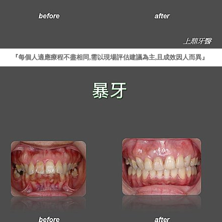
『每個人適應療程不盡相同,需以現場評估建議為主,且成效因人而異』