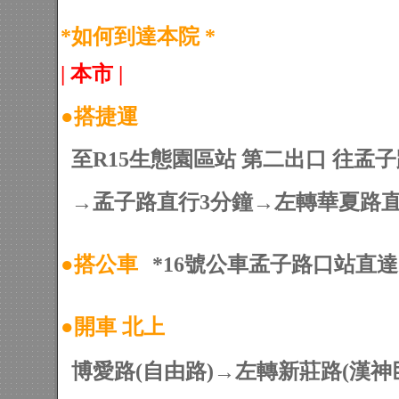
*如何到達本院 *
| 本市 |
●
搭捷運
至R15生態園區站 第二出口 往孟
→孟子路直行3分鐘→左轉華夏路直
●
搭公車
*16號公車孟子路口站直達
●
開車 北上
博愛路(自由路)→左轉新莊路(漢神巨