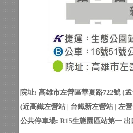
院址: 高雄市左營區華夏路722號 (孟子路
(近高鐵左營站 | 台鐵新左營站 | 左營
公共停車場: R15生態園區站第一 