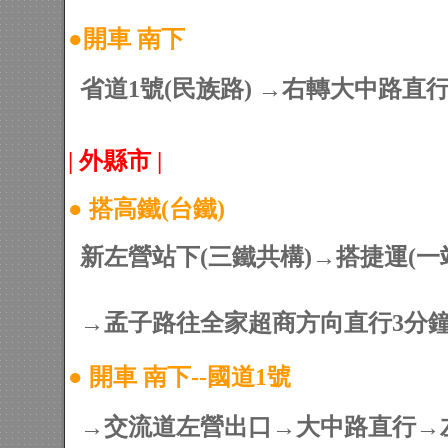
●
開車 南下
省道1號(民族路) →右轉大中路直行
| 外縣市 |
●
搭高鐵(台鐵)
新左營站下(三鐵共構)→搭捷運(一站
→孟子路往全家超商方向直行3分鐘→
●
開車 南下--國道1號
→交流道左營出口→大中路直行→左